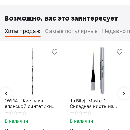
Возможно, вас это заинтересует
Хиты продаж
Самые популярные
Недавно 
1Wt14 - Кисть из
Ju.Bilej "Master" -
японской синтетики
Складная кисть из
Roubloff restyle White
колонка от Юлии Билей
toray
№2
В наличии
В наличии