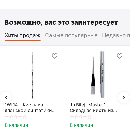
Возможно, вас это заинтересует
Хиты продаж
Самые популярные
Недавно 
1Wt14 - Кисть из
Ju.Bilej "Master" -
японской синтетики
Складная кисть из
Roubloff restyle White
колонка от Юлии Билей
toray
№2
В наличии
В наличии