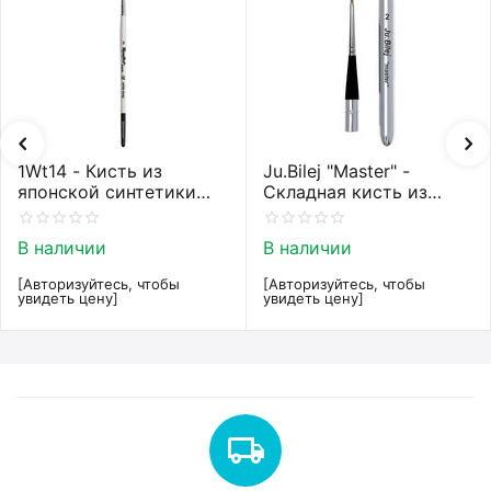
1Wt14 - Кисть из
Ju.Bilej "Master" -
японской синтетики
Складная кисть из
Roubloff restyle White
колонка от Юлии Билей
toray
№2
В наличии
В наличии
[Авторизуйтесь, чтобы
[Авторизуйтесь, чтобы
увидеть цену]
увидеть цену]