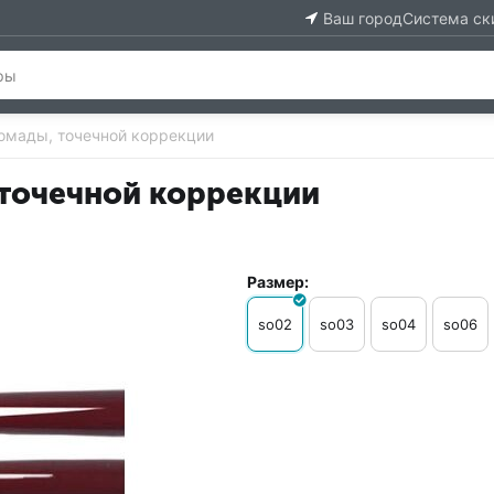
Ваш город
Система ск
помады, точечной коррекции
 точечной коррекции
Размер:
so02
so03
so04
so06