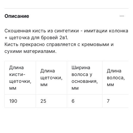
Описание
Скошенная кисть из синтетики - имитации колонка
+ щеточка для бровей 2в1.
Кисть прекрасно справляется с кремовыми и
сухими материалами.
Длина
Ширина
Длина
Длина
кисти-
волоса у
щеточки,
волоса,
щеточки,
основания,
мм
мм
мм
мм
190
25
6
7