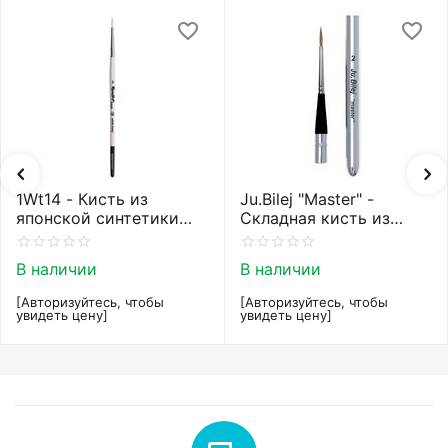
1Wt14 - Кисть из
Ju.Bilej "Master" -
японской синтетики
Складная кисть из
Roubloff restyle White
колонка от Юлии Билей
toray
№2
В наличии
В наличии
[Авторизуйтесь, чтобы
[Авторизуйтесь, чтобы
увидеть цену]
увидеть цену]