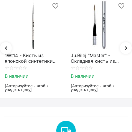
1Wt14 - Кисть из
Ju.Bilej "Master" -
японской синтетики
Складная кисть из
Roubloff restyle White
колонка от Юлии Билей
toray
№2
В наличии
В наличии
[Авторизуйтесь, чтобы
[Авторизуйтесь, чтобы
увидеть цену]
увидеть цену]