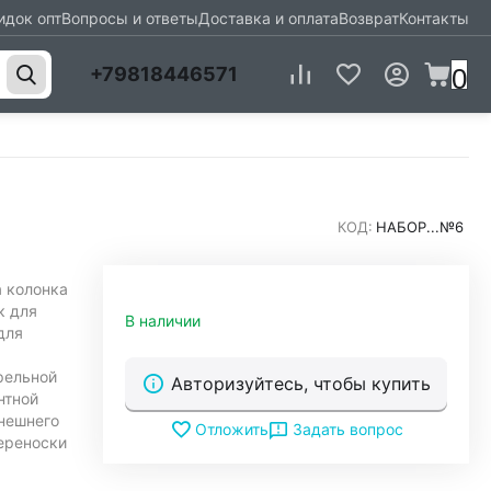
идок опт
Вопросы и ответы
Доставка и оплата
Возврат
Контакты
0
+79818446571
КОД:
НАБОР...№6
а колонка
к для
В наличии
для
рельной
Авторизуйтесь, чтобы купить
нтной
внешнего
Задать вопрос
Отложить
переноски