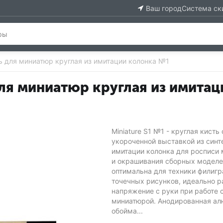
Ваш город
Система ск
исть для миниатюр круглая из имитации колонка №1
ь для миниатюр круглая из имита
Miniature S1 №1 - круглая кисть 
укороченной выставкой из синт
имитации колонка для росписи
и окрашивания сборных моделе
оптимальна для техники филигр
точечных рисунков, идеально 
напряжение с руки при работе 
миниатюрой. Анодированная а
обойма...