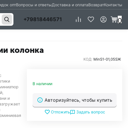
идок опт
Вопросы и ответы
Доставка и оплата
Возврат
Контакты
0
+79818446571
ции колонка
КОД:
MinS1-01,05SЖ
с
етики
В наличии
 миниатюр
й,
ани и
Авторизуйтесь, чтобы купить
разгружает
с
Задать вопрос
Отложить
люминиевая