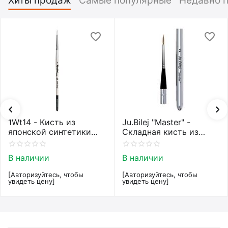
Хиты продаж
Самые популярные
Недавно 
1Wt14 - Кисть из
Ju.Bilej "Master" -
японской синтетики
Складная кисть из
Roubloff restyle White
колонка от Юлии Билей
toray
№2
В наличии
В наличии
[Авторизуйтесь, чтобы
[Авторизуйтесь, чтобы
увидеть цену]
увидеть цену]