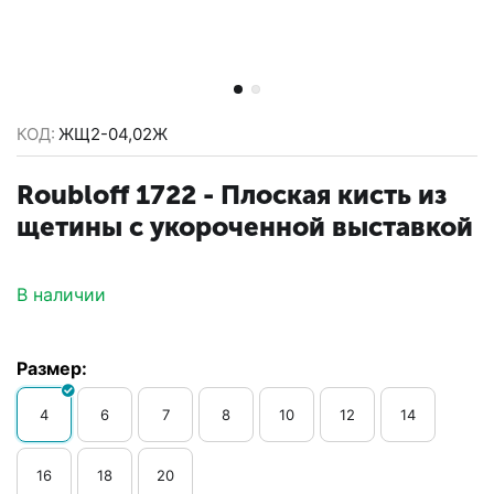
КОД:
ЖЩ2-04,02Ж
Roubloff 1722 - ​Плоская кисть из
щетины с укороченной выставкой
В наличии
Размер:
4
6
7
8
10
12
14
16
18
20