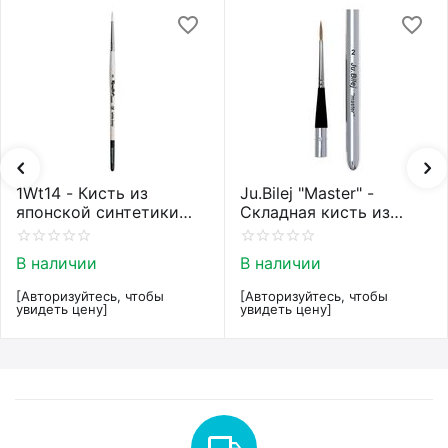
1Wt14 - Кисть из
Ju.Bilej "Master" -
японской синтетики
Складная кисть из
Roubloff restyle White
колонка от Юлии Билей
toray
№2
В наличии
В наличии
[Авторизуйтесь, чтобы
[Авторизуйтесь, чтобы
увидеть цену]
увидеть цену]