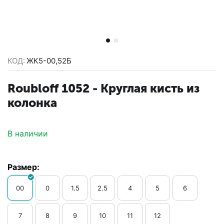
КОД:
ЖК5-00,52Б
Roubloff 1052 - ​Круглая кисть из
колонка
В наличии
Размер:
00
0
1.5
2.5
4
5
6
7
8
9
10
11
12