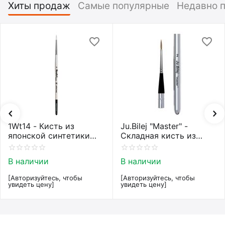
Хиты продаж
Самые популярные
Недавно 
1Wt14 - Кисть из
Ju.Bilej "Master" -
японской синтетики
Складная кисть из
Roubloff restyle White
колонка от Юлии Билей
toray
№2
В наличии
В наличии
[Авторизуйтесь, чтобы
[Авторизуйтесь, чтобы
увидеть цену]
увидеть цену]