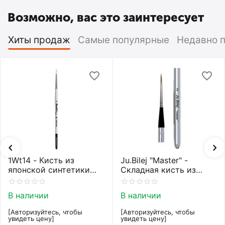
Возможно, вас это заинтересует
Хиты продаж
Самые популярные
Недавно 
1Wt14 - Кисть из
Ju.Bilej "Master" -
японской синтетики
Складная кисть из
Roubloff restyle White
колонка от Юлии Билей
toray
№2
В наличии
В наличии
[Авторизуйтесь, чтобы
[Авторизуйтесь, чтобы
увидеть цену]
увидеть цену]